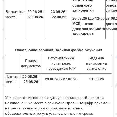
основного
основ
зачисления
зачис
Бюджетные
20.06.26 -
23.06.26 -
места
20.08.26
22.08.26
26.08.26 (до 12-00
27.08.
МСК) - этап
допол
дополнительного
зачис
зачисления
Очная, очно-заочная, заочная форма обучения
Вступительные
Издание
Прием
испытания,
приказов на
документов
проводимые КГУ
зачисление
Платные
20.06.26 -
23.06.26 - 27.08.26
31.08.26
места
25.08.26
Университет может проводить дополнительный прием на
незаполненные места в рамках контрольных цифр приема и
на места по договорам об оказании платных
образовательных услуг в установленные им сроки.